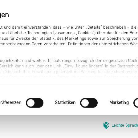
gen
lt und damit einverstanden, dass – wie unter „Details“ beschrieben – d
s und ähnliche Technologien (zusammen „Cookies“) über das für den Betr
aus für Zwecke der Statistik, des Marketings sowie zur Speicherung vo
sonenbezogene Daten verarbeiten. Definitionen der unterstrichenen Wört
öglichkeiten und weitere Erläuterungen bezüglich der eingesetzten Cooki
r Bereich kann auch über den Link „Einwilligung ändern“ in der Datenschu
n Sie auch Ihre Einwilligung jederzeit mit Wirkung für die Zukunft wider
naler Cookies erfolgt über den Button „Nur notwendige Cookies verwende
räferenzen
Statistiken
Marketing
Leichte Sprac