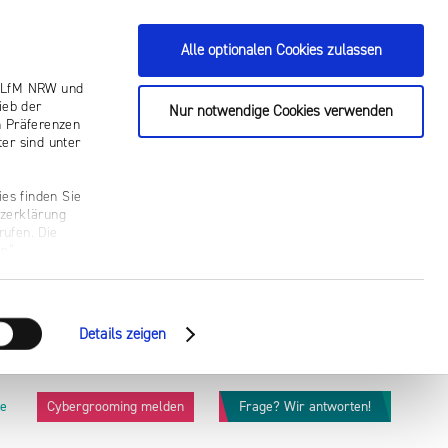
Alle optionalen Cookies zulassen
ie LfM NRW und
ieb der
Nur notwendige Cookies verwenden
n Präferenzen
er sind unter
es finden Sie
tzerklärung
rufen. Die
n“.
Details zeigen
he
Cybergrooming melden
Frage? Wir antworten!