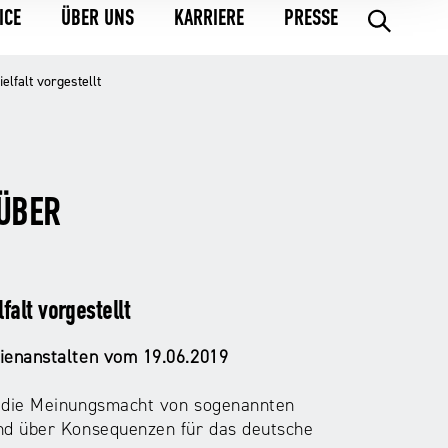
ICE
ÜBER UNS
KARRIERE
PRESSE
.
lfalt vorgestellt
 ÜBER
alt vorgestellt
ienanstalten vom 19.06.2019
 die Meinungsmacht von sogenannten
nd über Konsequenzen für das deutsche