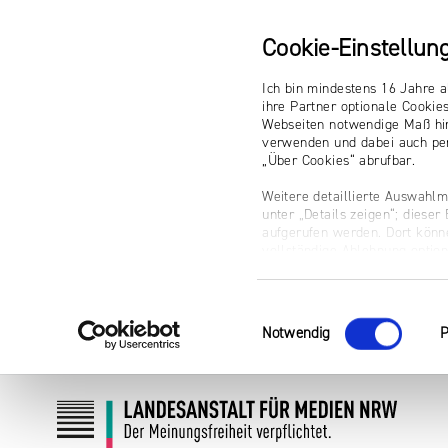
Cookie-Einstellun
Ich bin mindestens 16 Jahre a
ihre Partner optionale Cookie
Webseiten notwendige Maß hin
verwenden und dabei auch per
„Über Cookies“ abrufbar.
Weitere detaillierte Auswahlm
unter „Details zeigen“; diese
aufgerufen werden. Dort könne
vollständige Ablehnung optio
Impressum
Einwilligungsauswahl
Notwendig
P
Zum
Zur
Inhalt
Navigation