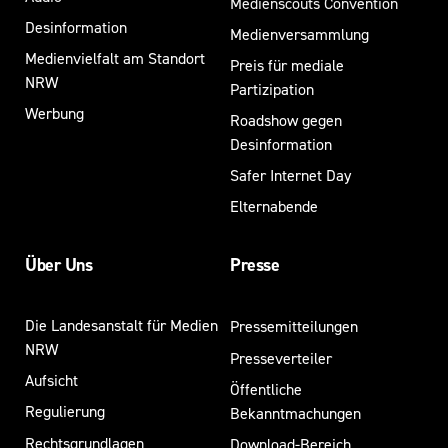
Medienscouts Convention
Desinformation
Medienversammlung
Medienvielfalt am Standort
Preis für mediale
NRW
Partizipation
Werbung
Roadshow gegen
Desinformation
Safer Internet Day
Elternabende
Über Uns
Presse
Die Landesanstalt für Medien
Pressemitteilungen
NRW
Presseverteiler
Aufsicht
Öffentliche
Regulierung
Bekanntmachungen
Rechtsgrundlagen
Download-Bereich