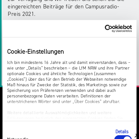
eingereichten Beiträge für den Campusradio-
Preis 2021.
Teilen:
Cookie-Einstellungen
Twitter
Facebook
E-
Drucken
Ich bin mindestens 16 Jahre alt und damit einverstanden, dass –
wie unter „Details“ beschrieben – die LfM NRW und ihre Partner
optionale Cookies und ähnliche Technologien (zusammen
Mail
LinkedIn
„Cookies“) über das für den Betrieb der Webseiten notwendige
Maß hinaus für Zwecke der Statistik, des Marketings sowie zur
Speicherung von Präferenzen verwenden und dabei auch
personenbezogene Daten verarbeiten. Definitionen der
unterstrichenen Wörter sind unter „Über Cookies“ abrufbar.
Weitere detaillierte Auswahlmöglichkeiten und weitere
Erläuterungen bezüglich der eingesetzten Cookies finden Sie
unter „Details zeigen“; dieser Bereich kann auch über den Link
„Einwilligung ändern“ in der Datenschutzerklärung aufgerufen
Details
Einwilligungsauswahl
werden. Dort können Sie auch Ihre Einwilligung jederzeit mit