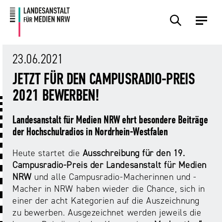
Zum
Zur
Inhalt
Navigation
Plattformen
Angebote
Regulierung
Die
Themen
Events
Service
Über
Presse
Medienkommission
Uns
23.06.2021
Übersicht
Übersicht
Übersicht
Übersicht
Übersicht
Übersicht
Übersicht
JETZT FÜR DEN CAMPUSRADIO-PREIS
Übersicht
Übersicht
2021 BEWERBEN!
Für
Frage?
TV
Hass
Audiopreis
Angebote
Pressemitteilungen
Anbietende
Wir
und
Der
Die
Landesanstalt für Medien NRW ehrt besondere Beiträge
von
antworten!
Streaming
Vorsitzende
Landesanstalt
Sexting.
Audio
Presseverteiler
der Hochschulradios in Nordrhein-Westfalen
Medienplattformen
für
Porno.
Summit
und
Medien
Heute startet die
Ausschreibung für den 19.
Eltern
Plattformen
Missbrauch.
NRW
Benutzeroberflächen
NRW
Info-
Öffentliche
Campusradio-Preis der Landesanstalt für Medien
und
und
Bekanntmachungen
NRW
und alle Campusradio-Macherinnen und -
Medien
KI
Campusradio-
Lehrmaterial
Macher in NRW haben wieder die Chance, sich in
Aufsicht
in
Preis
einer der acht Kategorien auf die Auszeichnung
Download-
Internet-
der
zu bewerben. Ausgezeichnet werden jeweils die
Forschung
Bereich