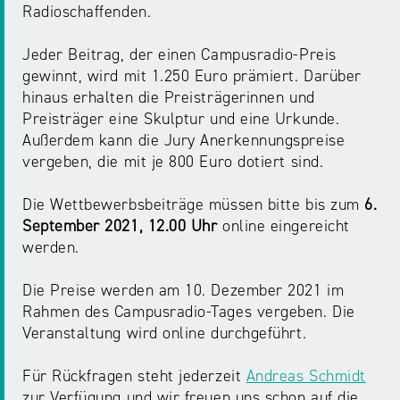
NRW
Radioschaffenden.
Preis
für
Jeder Beitrag, der einen Campusradio-Preis
Werbung
mediale
gewinnt, wird mit 1.250 Euro prämiert. Darüber
Partizipation
hinaus erhalten die Preisträgerinnen und
Preisträger eine Skulptur und eine Urkunde.
Roadshow
Außerdem kann die Jury Anerkennungspreise
gegen
vergeben, die mit je 800 Euro dotiert sind.
Desinformation
Die Wettbewerbsbeiträge müssen bitte bis zum
6.
September 2021, 12.00 Uhr
online eingereicht
Safer
werden.
Internet
Day
Die Preise werden am 10. Dezember 2021 im
Rahmen des Campusradio-Tages vergeben. Die
Elternabende
Veranstaltung wird online durchgeführt.
Für Rückfragen steht jederzeit
Andreas Schmidt
zur Verfügung und wir freuen uns schon auf die