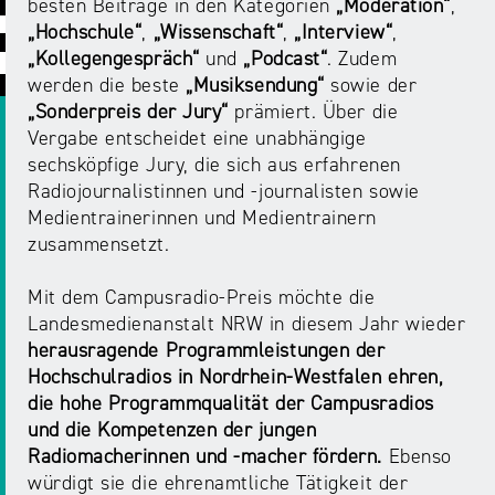
ABC
Medienaufsicht
Regulierung
besten Beiträge in den Kategorien
„Moderation“
,
Growth
„Hochschule“
,
„Wissenschaft“
,
„Interview“
,
Day
Förderungen
„Kollegengespräch“
und
„Podcast“
. Zudem
#äsch-
Intermediäre
und
werden die beste
„Musiksendung“
sowie der
Tecks
Laut-
Ausschreibungen
„Sonderpreis der Jury“
prämiert. Über die
Europa
und-
Rechtsgrundlagen
Vergabe entscheidet eine unabhängige
Juuuport
in
Klar-
sechsköpfige Jury, die sich aus erfahrenen
Datenschutzaufsicht
der
Festival
Radiojournalistinnen und -journalisten sowie
Berichte
Medienregulierung
Medientrainerinnen und Medientrainern
NRWision
zusammensetzt.
Medienkarriere
Die
Audio
NRW
Mit dem Campusradio-Preis möchte die
FLIMMO
Medienkommission
Landesmedienanstalt NRW in diesem Jahr wieder
herausragende Programmleistungen der
Desinformation
Medienscouts
Hochschulradios in Nordrhein-Westfalen ehren,
Convention
die hohe Programmqualität der Campusradios
Medienvielfalt
und die Kompetenzen der jungen
Kontakt
am
Medienversammlung
Radiomacherinnen und -macher fördern.
Ebenso
&
Standort
würdigt sie die ehrenamtliche Tätigkeit der
Anfahrt