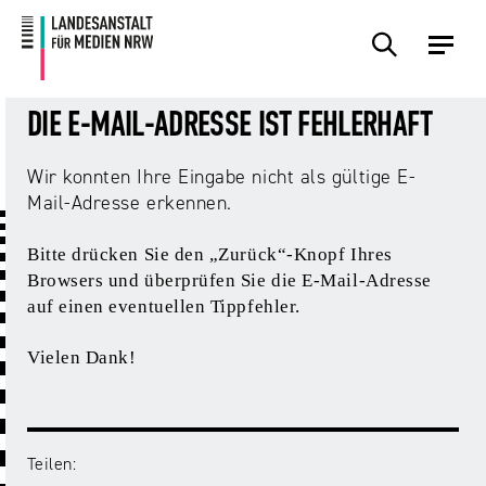
Zum
Zur
Inhalt
Navigation
Plattformen
Angebote
Regulierung
Die
Themen
Events
Service
Über
Presse
Medienkommission
Uns
DIE E-MAIL-ADRESSE IST FEHLERHAFT
Übersicht
Übersicht
Übersicht
Übersicht
Übersicht
Übersicht
Übersicht
Wir konnten Ihre Eingabe nicht als gültige E-
Übersicht
Übersicht
Mail-Adresse erkennen.
Für
Frage?
TV
Hass
Audiopreis
Angebote
Pressemitteilungen
Anbietende
Wir
und
Der
Die
Bitte drücken Sie den „Zurück“-Knopf Ihres
von
antworten!
Streaming
Vorsitzende
Landesanstalt
Browsers und überprüfen Sie die E-Mail-Adresse
Sexting.
Audio
Presseverteiler
Medienplattformen
für
auf einen eventuellen Tippfehler.
Porno.
Summit
und
Medien
Eltern
Plattformen
Missbrauch.
NRW
Benutzeroberflächen
NRW
Info-
Öffentliche
Vielen Dank!
und
und
Bekanntmachungen
Medien
KI
Campusradio-
Lehrmaterial
Aufsicht
in
Preis
Download-
Internet-
der
Teilen:
Forschung
Bereich