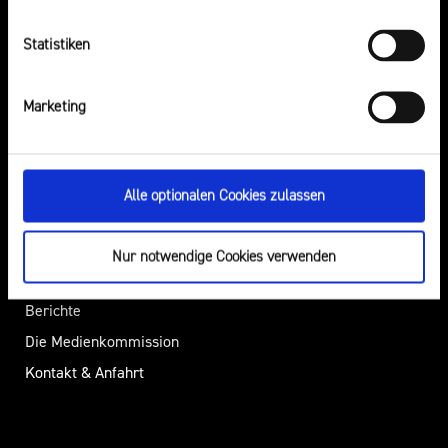
Safer Internet Day
Elternabende
Statistiken
Über Uns
Presse
Marketing
Die Landesanstalt für Medien
Pressemitteilungen
NRW
Presseverteiler
Alle optionalen Cookies zulassen
Aufsicht
Öffentliche
Regulierung
Bekanntmachungen
Nur notwendige Cookies verwenden
Rechtsgrundlagen
Download-Bereich
Berichte
Die Medienkommission
Kontakt & Anfahrt