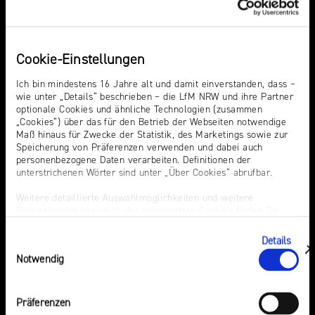
NRW
Preis
Themen
Events
für
Werbung
mediale
Cookie-Einstellungen
Partizipation
Hass
Audiopreis
Ich bin mindestens 16 Jahre alt und damit einverstanden, dass –
Sexting. Porno. Missbrauch.
Audio Summit NRW
wie unter „Details“ beschrieben – die LfM NRW und ihre Partner
Roadshow
optionale Cookies und ähnliche Technologien (zusammen
KI in der Medienaufsicht
Campusradio-Preis
„Cookies“) über das für den Betrieb der Webseiten notwendige
gegen
Maß hinaus für Zwecke der Statistik, des Marketings sowie zur
Intermediäre
Growth Day
Desinformation
Speicherung von Präferenzen verwenden und dabei auch
Europa in der
Laut-und-Klar-Festival
personenbezogene Daten verarbeiten. Definitionen der
unterstrichenen Wörter sind unter „Über Cookies“ abrufbar.
Medienregulierung
Medienkarriere NRW
Safer
Audio
Weitere detaillierte Auswahlmöglichkeiten und weitere
Internet
Medienscouts Convention
Erläuterungen bezüglich der eingesetzten Cookies finden Sie
Day
Desinformation
Medienversammlung
unter „Details zeigen“; dieser Bereich kann auch über den Link
„Einwilligung ändern“ in der Datenschutzerklärung aufgerufen
Medienvielfalt am Standort
Details
Preis für mediale
Einwilligungsauswahl
werden. Dort können Sie auch Ihre Einwilligung jederzeit mit
NRW
zeigen
Notwendig
Elternabende
Wirkung für die Zukunft widerrufen. Die vollständige Ablehnung
Partizipation
optionaler Cookies erfolgt über den Button „Nur notwendige
Werbung
Roadshow gegen
Cookies verwenden“.
Desinformation
Präferenzen
Impressum