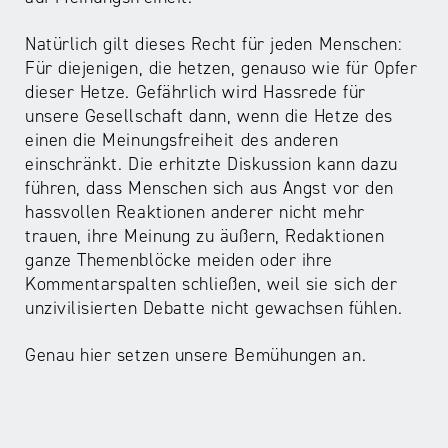
NRW
Preis
für
Natürlich gilt dieses Recht für jeden Menschen:
Werbung
mediale
Für diejenigen, die hetzen, genauso wie für Opfer
Partizipation
dieser Hetze. Gefährlich wird Hassrede für
unsere Gesellschaft dann, wenn die Hetze des
einen die Meinungsfreiheit des anderen
Roadshow
einschränkt. Die erhitzte Diskussion kann dazu
gegen
führen, dass Menschen sich aus Angst vor den
Desinformation
hassvollen Reaktionen anderer nicht mehr
trauen, ihre Meinung zu äußern, Redaktionen
ganze Themenblöcke meiden oder ihre
Safer
Kommentarspalten schließen, weil sie sich der
Internet
unzivilisierten Debatte nicht gewachsen fühlen.
Day
Genau hier setzen unsere Bemühungen an.
Elternabende