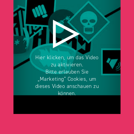
Laden
Hier klicken, um das Video
zu aktivieren.
Bitte erlauben Sie
„Marketing“ Cookies, um
dieses Video anschauen zu
können.