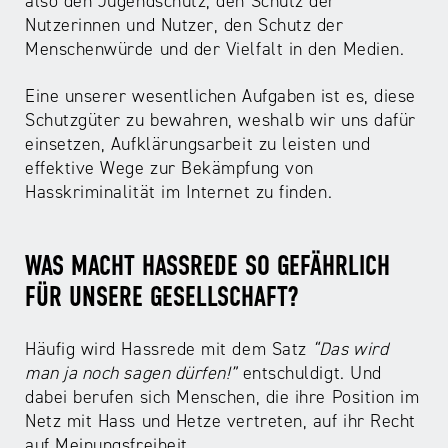
ABC
Medienaufsicht
Regulierung
also den Jugendschutz, den Schutz der
Growth
Nutzerinnen und Nutzer, den Schutz der
Day
Menschenwürde und der Vielfalt in den Medien.
Förderungen
#äsch-
Intermediäre
und
Tecks
Eine unserer wesentlichen Aufgaben ist es, diese
Laut-
Ausschreibungen
Schutzgüter zu bewahren, weshalb wir uns dafür
Europa
und-
Rechtsgrundlagen
einsetzen, Aufklärungsarbeit zu leisten und
Juuuport
in
Klar-
Datenschutzaufsicht
effektive Wege zur Bekämpfung von
der
Festival
Berichte
Hasskriminalität im Internet zu finden.
Medienregulierung
NRWision
Medienkarriere
Die
Audio
NRW
WAS MACHT HASSREDE SO GEFÄHRLICH
FLIMMO
Medienkommission
FÜR UNSERE GESELLSCHAFT?
Desinformation
Medienscouts
Convention
Häufig wird Hassrede mit dem Satz
“Das wird
man ja noch sagen dürfen!”
entschuldigt. Und
Medienvielfalt
Kontakt
dabei berufen sich Menschen, die ihre Position im
am
Medienversammlung
&
Netz mit Hass und Hetze vertreten, auf ihr Recht
Standort
Anfahrt
auf Meinungsfreiheit.