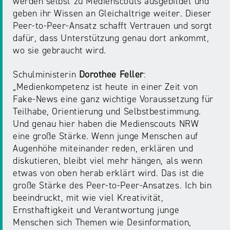
werden selbst zu Medienscouts ausgebildet und
NRW
Preis
geben ihr Wissen an Gleichaltrige weiter. Dieser
für
Peer‑to‑Peer-Ansatz schafft Vertrauen und sorgt
Werbung
mediale
dafür, dass Unterstützung genau dort ankommt,
Partizipation
wo sie gebraucht wird.
Schulministerin
Dorothee Feller
:
Roadshow
„Medienkompetenz ist heute in einer Zeit von
gegen
Fake-News eine ganz wichtige Voraussetzung für
Desinformation
Teilhabe, Orientierung und Selbstbestimmung.
Und genau hier haben die Medienscouts NRW
Safer
eine große Stärke. Wenn junge Menschen auf
Internet
Augenhöhe miteinander reden, erklären und
Day
diskutieren, bleibt viel mehr hängen, als wenn
etwas von oben herab erklärt wird. Das ist die
große Stärke des Peer-to-Peer-Ansatzes. Ich bin
Elternabende
beeindruckt, mit wie viel Kreativität,
Ernsthaftigkeit und Verantwortung junge
Menschen sich Themen wie Desinformation,