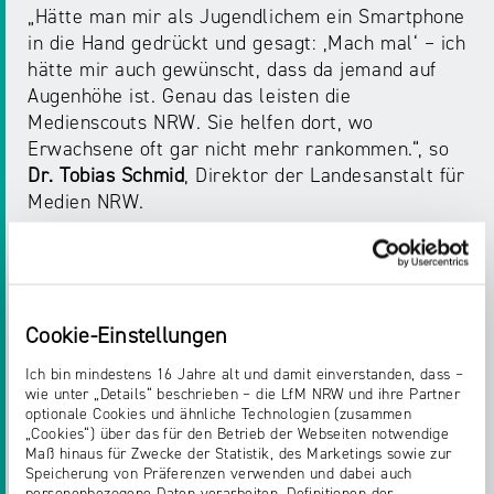
„Hätte man mir als Jugendlichem ein Smartphone
in die Hand gedrückt und gesagt: ‚Mach mal‘ – ich
hätte mir auch gewünscht, dass da jemand auf
Augenhöhe ist. Genau das leisten die
Medienscouts NRW. Sie helfen dort, wo
Erwachsene oft gar nicht mehr rankommen.“, so
Dr. Tobias Schmid
, Direktor der Landesanstalt für
Medien NRW.
Medienscouts NRW ist ein Angebot der
Landesanstalt für Medien NRW und Teil eines
breiten Engagements zur Stärkung von
Cookie-Einstellungen
Medienkompetenz bei Kindern, Jugendlichen und
Eltern. Neben dem Einsatz an Schulen umfasst
Ich bin mindestens 16 Jahre alt und damit einverstanden, dass –
dieses auch Informations- und
wie unter „Details“ beschrieben – die LfM NRW und ihre Partner
Veranstaltungsangebote wie Elternabende, die
optionale Cookies und ähnliche Technologien (zusammen
„Cookies“) über das für den Betrieb der Webseiten notwendige
Medienscouts‑Roadshow sowie die jährliche
Maß hinaus für Zwecke der Statistik, des Marketings sowie zur
Medienscouts‑Convention. Das Programm wird
Speicherung von Präferenzen verwenden und dabei auch
durch das Ministerium für Schule und Bildung des
personenbezogene Daten verarbeiten. Definitionen der