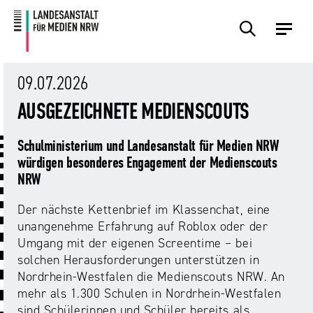
Zum
Zur
Inhalt
Navigation
Plattformen
Angebote
Regulierung
Die
Themen
Events
Service
Über
Presse
Medienkommission
Uns
09.07.2026
Übersicht
Übersicht
Übersicht
Übersicht
Übersicht
Übersicht
Übersicht
AUSGEZEICHNETE MEDIENSCOUTS
Übersicht
Übersicht
Für
Frage?
TV
Hass
Audiopreis
Angebote
Pressemitteilungen
Schulministerium und Landesanstalt für Medien NRW
Anbietende
Wir
und
Der
Die
würdigen besonderes Engagement der Medienscouts
von
antworten!
Streaming
Vorsitzende
Landesanstalt
NRW
Sexting.
Audio
Presseverteiler
Medienplattformen
für
Porno.
Summit
und
Medien
Der nächste Kettenbrief im Klassenchat, eine
Eltern
Plattformen
Missbrauch.
NRW
Benutzeroberflächen
NRW
unangenehme Erfahrung auf Roblox oder der
Info-
Öffentliche
und
Umgang mit der eigenen Screentime – bei
und
Bekanntmachungen
Medien
solchen Herausforderungen unterstützen in
KI
Campusradio-
Lehrmaterial
Aufsicht
Nordrhein-Westfalen die Medienscouts NRW. An
in
Preis
Download-
mehr als 1.300 Schulen in Nordrhein-Westfalen
Internet-
der
Forschung
Bereich
sind Schülerinnen und Schüler bereits als