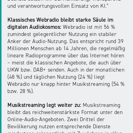
NRW
Preis
und verantwortungsvollen Einsatz von KI.“
für
Klassisches Webradio bleibt starke Säule im
Werbung
mediale
digitalen Audiokosmos:
Webradio ist mit 56 %
Partizipation
zumindest gelegentlicher Nutzung ein stabiler
Anker der Audio-Nutzung. Das entspricht rund 39
Roadshow
Millionen Menschen ab 14 Jahren, die regelmäßig
gegen
lineare Radioprogramme über das Internet hören
Desinformation
– meist die klassischen Angebote, die auch über
UKW bzw. DAB+ senden. Auch in der monatlichen
(48 %) und täglichen Nutzung (24 %) liegt
Safer
Webradio nur knapp hinter Musikstreaming (54 %
Internet
bzw. 28 %).
Day
Musikstreaming legt weiter zu:
Musikstreaming
Elternabende
bleibt das reichweitenstärkste Format unter den
Online-Audio-Angeboten. Zwei Drittel der
Bevölkerung nutzen entsprechende Dienste