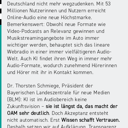
ABC
Medienaufsicht
Regulierung
Deutschland nicht mehr wegzudenken. Mit 53
Growth
Millionen Nutzerinnen und Nutzern erreicht
Day
Förderungen
#äsch-
Online-Audio eine neue Höchstmarke.
Intermediäre
und
Tecks
Bemerkenswert: Obwohl neue Formate wie
Laut-
Ausschreibungen
Video-Podcasts an Relevanz gewinnen und
Europa
und-
Rechtsgrundlagen
Musikstreamingangebote im Auto immer
Juuuport
in
Klar-
wichtiger werden, behauptet sich das lineare
Datenschutzaufsicht
der
Festival
Webradio in einer immer vielfältigeren Audio-
Berichte
Medienregulierung
Welt. Auch KI findet ihren Weg in immer mehr
NRWision
Audio-Formate, wodurch zunehmend Hörerinnen
Medienkarriere
Die
und Hörer mit ihr in Kontakt kommen.
Audio
NRW
FLIMMO
Medienkommission
Dr. Thorsten Schmiege, Präsident der
Desinformation
Medienscouts
Bayerischen Landeszentrale für neue Medien
Convention
(BLM): KI ist im Audiobereich keine
Zukunftsvision –
sie ist längst da, das macht der
Medienvielfalt
Kontakt
OAM sehr deutlich
. Doch Akzeptanz entsteht
am
Medienversammlung
&
nicht automatisch. Erst
Wissen schafft Vertrauen.
Standort
Anfahrt
Deshalb setzen wir auf Aufklärung, Transparenz