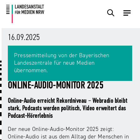
Zum
Zur
Inhalt
Navigation
Plattformen
Angebote
Regulierung
Die
Themen
Events
Service
Über
Presse
Medienkommission
Uns
16.09.2025
Übersicht
Übersicht
Übersicht
Übersicht
Übersicht
Übersicht
Übersicht
Übersicht
Übersicht
Pressemitteilung von der Bayerischen
Für
Landeszentrale für neue Medien
Frage?
TV
Hass
Audiopreis
Angebote
Pressemitteilungen
Anbietende
übernommen.
Wir
und
Der
Die
von
antworten!
Streaming
Vorsitzende
Landesanstalt
Sexting.
Audio
Presseverteiler
ONLINE-AUDIO-MONITOR 2025
Medienplattformen
für
Porno.
Summit
und
Medien
Eltern
Plattformen
Missbrauch.
NRW
Benutzeroberflächen
Online-Audio erreicht Rekordniveau – Webradio bleibt
NRW
Info-
Öffentliche
und
stark, Podcasts werden politisch, Video erweitert das
und
Bekanntmachungen
Medien
Podcast-Hörerlebnis
KI
Campusradio-
Lehrmaterial
Aufsicht
in
Preis
Der neue Online-Audio-Monitor 2025 zeigt:
Download-
Internet-
der
Online-Audio ist aus dem Alltag der Menschen in
Forschung
Bereich