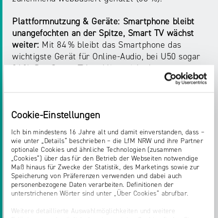
Plattformnutzung & Geräte: Smartphone bleibt
unangefochten an der Spitze, Smart TV wächst
weiter:
Mit 84 % bleibt das Smartphone das
wichtigste Gerät für Online-Audio, bei U50 sogar
94 %. Der Smart TV etabliert sich als
zweitwichtigstes Gerät – mit deutlichem Zuwachs
insbesondere bei Podcasts, Hörbüchern und
Musikstreaming. Bei den Plattformen liegt
Cookie-Einstellungen
Spotify bei U30 unangefochten vorn, YouTube
gewinnt bei Podcasts und Hörbüchern weiter an
Ich bin mindestens 16 Jahre alt und damit einverstanden, dass –
Bedeutung.
wie unter „Details“ beschrieben – die LfM NRW und ihre Partner
optionale Cookies und ähnliche Technologien (zusammen
„Cookies“) über das für den Betrieb der Webseiten notwendige
Marco Maier, Vorsitzender des Fachbereichs
Maß hinaus für Zwecke der Statistik, des Marketings sowie zur
Radio und Audiodienste im VAUNET und CEO der
Speicherung von Präferenzen verwenden und dabei auch
FFH MEDIENGRUPPE: „Online-Audio ist
personenbezogene Daten verarbeiten. Definitionen der
unterstrichenen Wörter sind unter „Über Cookies“ abrufbar.
relevanter denn je – noch nie haben so viele
Menschen Webradio, Podcasts, Hörbücher oder
Weitere detaillierte Auswahlmöglichkeiten und weitere