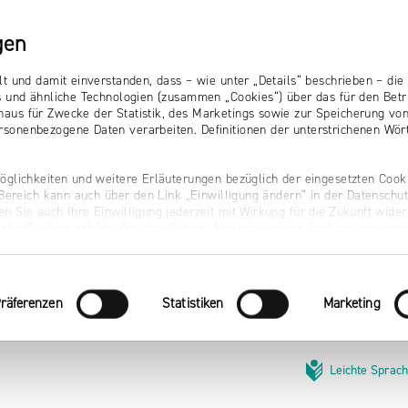
gen
lt und damit einverstanden, dass – wie unter „Details“ beschrieben – d
s und ähnliche Technologien (zusammen „Cookies“) über das für den Betr
aus für Zwecke der Statistik, des Marketings sowie zur Speicherung vo
sonenbezogene Daten verarbeiten. Definitionen der unterstrichenen Wört
öglichkeiten und weitere Erläuterungen bezüglich der eingesetzten Cooki
r Bereich kann auch über den Link „Einwilligung ändern“ in der Datenschu
n Sie auch Ihre Einwilligung jederzeit mit Wirkung für die Zukunft wider
naler Cookies erfolgt über den Button „Nur notwendige Cookies verwende
räferenzen
Statistiken
Marketing
Leichte Sprac