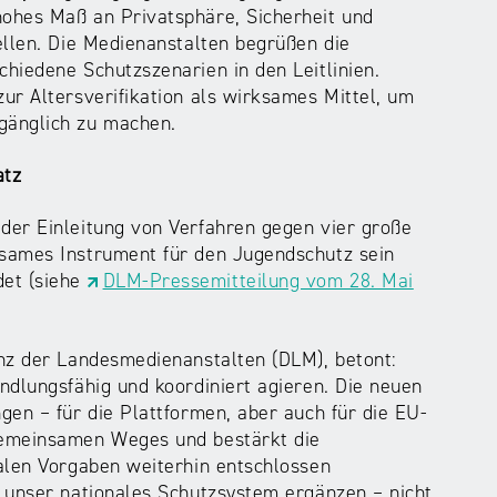
ohes Maß an Privatsphäre, Sicherheit und
ellen. Die Medienanstalten begrüßen die
hiedene Schutzszenarien in den Leitlinien.
ur Altersverifikation als wirksames Mittel, um
gänglich zu machen.
atz
der Einleitung von Verfahren gegen vier große
sames Instrument für den Jugendschutz sein
det (siehe
DLM-Pressemitteilung vom 28. Mai
enz der Landesmedienanstalten (DLM), betont:
ndlungsfähig und koordiniert agieren. Die neuen
gen – für die Plattformen, aber auch für die EU-
gemeinsamen Weges und bestärkt die
alen Vorgaben weiterhin entschlossen
 unser nationales Schutzsystem ergänzen – nicht