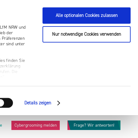
Alle optionalen Cookies zulassen
ie LfM NRW und
ieb der
Nur notwendige Cookies verwenden
n Präferenzen
er sind unter
es finden Sie
tzerklärung
rufen. Die
n“.
Details zeigen
he
Cybergrooming melden
Frage? Wir antworten!