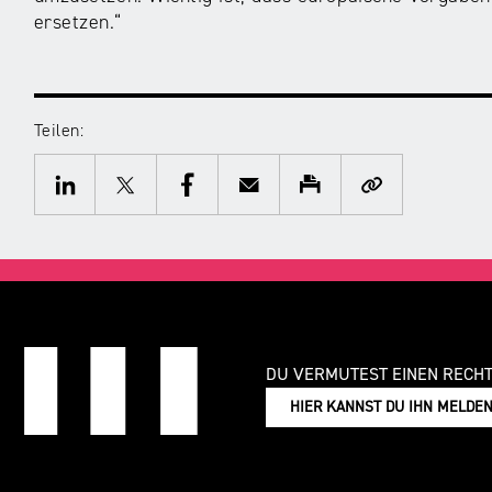
ersetzen.“
Teilen:
Twitter
Facebook
E-
Drucken
Kopieren
Mail
LinkedIn
DU VERMUTEST EINEN RECH
HIER KANNST DU IHN MELDE