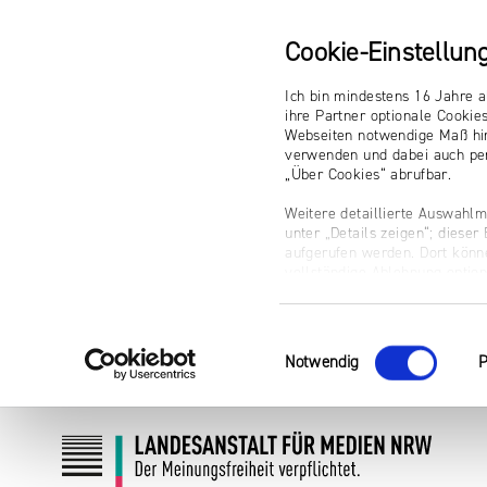
Cookie-Einstellun
Ich bin mindestens 16 Jahre a
ihre Partner optionale Cookie
Webseiten notwendige Maß hin
verwenden und dabei auch per
„Über Cookies“ abrufbar.
Weitere detaillierte Auswahlm
unter „Details zeigen“; diese
aufgerufen werden. Dort könne
vollständige Ablehnung optio
Impressum
Einwilligungsauswahl
Notwendig
P
Zum
Zur
Inhalt
Navigation