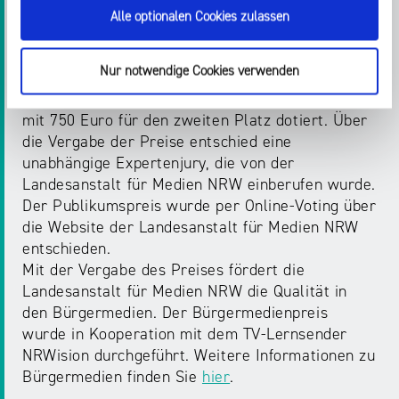
Alle ausgezeichneten Beiträge können hier
Alle optionalen Cookies zulassen
angesehen bzw. angehört werden.
Nur notwendige Cookies verwenden
Die Jurypreise und die Publikumspreise sind
jeweils mit 1.000 Euro für den ersten Platz und
mit 750 Euro für den zweiten Platz dotiert. Über
die Vergabe der Preise entschied eine
unabhängige Expertenjury, die von der
Landesanstalt für Medien NRW einberufen wurde.
Der Publikumspreis wurde per Online-Voting über
die Website der Landesanstalt für Medien NRW
entschieden.
Mit der Vergabe des Preises fördert die
Landesanstalt für Medien NRW die Qualität in
den Bürgermedien. Der Bürgermedienpreis
wurde in Kooperation mit dem TV-Lernsender
NRWision durchgeführt. Weitere Informationen zu
Bürgermedien finden Sie
hier
.