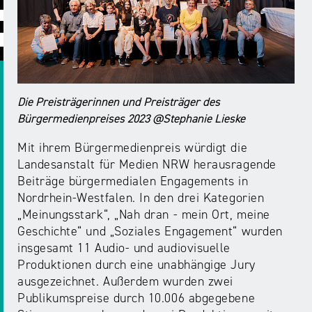
ABC
Medienaufsicht
Regulierung
Growth
Day
Förderungen
#äsch-
Intermediäre
und
Tecks
Laut-
Ausschreibungen
Europa
und-
Rechtsgrundlagen
Juuuport
Die Preisträgerinnen und Preisträger des
in
Klar-
Datenschutzaufsicht
Bürgermedienpreises 2023 @Stephanie Lieske
der
Festival
Berichte
Medienregulierung
NRWision
Mit ihrem Bürgermedienpreis würdigt die
Medienkarriere
Landesanstalt für Medien NRW herausragende
Die
Audio
NRW
Beiträge bürgermedialen Engagements in
FLIMMO
Medienkommission
Nordrhein-Westfalen. In den drei Kategorien
„Meinungsstark“, „Nah dran - mein Ort, meine
Desinformation
Medienscouts
Geschichte“ und „Soziales Engagement“ wurden
Convention
insgesamt 11 Audio- und audiovisuelle
Produktionen durch eine unabhängige Jury
Medienvielfalt
Kontakt
ausgezeichnet. Außerdem wurden zwei
am
Medienversammlung
&
Publikumspreise durch 10.006 abgegebene
Standort
Anfahrt