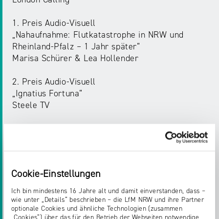
1. Preis Audio-Visuell
„Nahaufnahme: Flutkatastrophe in NRW und
Rheinland-Pfalz – 1 Jahr später“
Marisa Schürer & Lea Hollender
2. Preis Audio-Visuell
„Ignatius Fortuna“
Steele TV
Kategorie "Soziales Engagement"
1. Preis Audio
„Dunkelweiss mit Axel Christian Schullz“
Cookie-Einstellungen
Daniela de Wall
Ich bin mindestens 16 Jahre alt und damit einverstanden, dass –
2. Preis Audio
wie unter „Details“ beschrieben – die LfM NRW und ihre Partner
optionale Cookies und ähnliche Technologien (zusammen
„Helfer für Geflohene„
„Cookies“) über das für den Betrieb der Webseiten notwendige