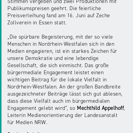
Stimmen vergeben und zwei Produktionen mit
NRW
Preis
Publikumspreisen geehrt. Die feierliche
für
Preisverleihung fand am 16. Juni auf Zeche
Werbung
mediale
Zollverein in Essen statt.
Partizipation
„Die spürbare Begeisterung, mit der so viele
Menschen in Nordrhein-Westfalen sich in den
Roadshow
Medien engagieren, ist ein starkes Zeichen für
gegen
unsere Demokratie und eine lebendige
Desinformation
Gesellschaft, die sich einmischt. Das große
bürgermediale Engagement leistet einen
Safer
wichtigen Beitrag für die lokale Vielfalt in
Internet
Nordrhein-Westfalen. An der großen Bandbreite
Day
ausgezeichneter Beiträge lässt sich gut ablesen,
dass diese Vielfalt auch im bürgermedialen
Engagement gelebt wird“, so
Mechthild Appelhoff
,
Elternabende
Leiterin Medienorientierung der Landesanstalt
für Medien NRW.