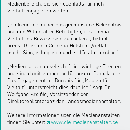
NRW
Medienbereich, die sich ebenfalls für mehr
Preis
Vielfalt engagieren wollen.
für
Werbung
mediale
„Ich freue mich über das gemeinsame Bekenntnis
Partizipation
und den Willen aller Beteiligten, das Thema
Vielfalt ins Bewusstsein zu rücken “, betont
Roadshow
brema-Direktorin Cornelia Holsten. „Vielfalt
gegen
macht Sinn, erfolgreich und ist für alle lernbar.“
Desinformation
„Medien setzen gesellschaftlich wichtige Themen
und sind damit elementar für unsere Demokratie.
Safer
Das Engagement im Bündnis für „Medien für
Internet
Vielfalt“ unterstreicht dies deutlich,“ sagt Dr.
Day
Wolfgang Kreißig, Vorsitzender der
Direktorenkonferenz der Landesmedienanstalten.
Elternabende
Weitere Informationen über die Medienanstalten
finden Sie unter:
www.die-medienanstalten.de