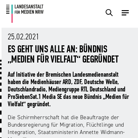
Zum
Zur
Inhalt
Navigation
Plattformen
Angebote
Regulierung
Die
Themen
Events
Service
Über
Presse
Medienkommission
Uns
25.02.2021
Übersicht
Übersicht
Übersicht
Übersicht
Übersicht
Übersicht
Übersicht
ES GEHT UNS ALLE AN: BÜNDNIS
Übersicht
Übersicht
„MEDIEN FÜR VIELFALT“ GEGRÜNDET
Für
Frage?
TV
Hass
Audiopreis
Angebote
Pressemitteilungen
Anbietende
Wir
und
Der
Die
Auf Initiative der Bremischen Landesmedienanstalt
von
antworten!
Streaming
Vorsitzende
Landesanstalt
Sexting.
Audio
Presseverteiler
haben die Medienhäuser ARD, ZDF, Deutsche Welle,
Medienplattformen
für
Porno.
Summit
Deutschlandradio, Mediengruppe RTL Deutschland und
und
Medien
Eltern
Plattformen
Missbrauch.
NRW
ProSiebenSat.1 Media SE das neue Bündnis „Medien für
Benutzeroberflächen
NRW
Info-
Öffentliche
und
Vielfalt“ gegründet.
und
Bekanntmachungen
Medien
KI
Campusradio-
Lehrmaterial
Die Schirmherrschaft hat die Beauftragte der
Aufsicht
in
Preis
Bundesregierung für Migration, Flüchtlinge und
Download-
Internet-
der
Integration, Staatsministerin Annette Widmann-
Forschung
Bereich