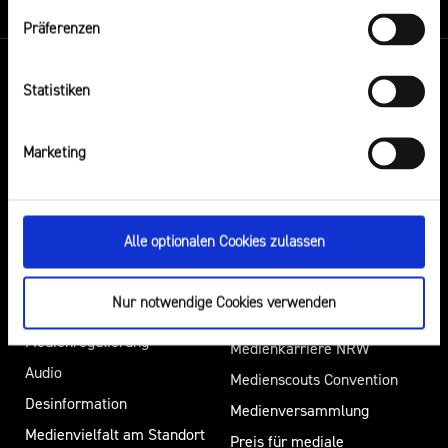
Cookies verwenden“.
Präferenzen
Impressum
Statistiken
Themen
Events
Marketing
Hass
Audiopreis
Sexting. Porno. Missbrauch.
Audio Summit NRW
Alle optionalen Cookies zulassen
KI in der Medienaufsicht
Campusradio-Preis
Intermediäre
Growth Day
Nur notwendige Cookies verwenden
Europa in der
Laut-und-Klar-Festival
Medienregulierung
Medienkarriere NRW
Audio
Medienscouts Convention
Desinformation
Medienversammlung
Medienvielfalt am Standort
Preis für mediale