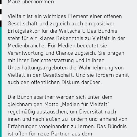
ABC
Medienaufsicht
Regulierung
Mauz übernommen.
Growth
Day
Förderungen
Vielfalt ist ein wichtiges Element einer offenen
#äsch-
Intermediäre
und
Gesellschaft und zugleich auch ein positiver
Tecks
Laut-
Ausschreibungen
Erfolgsfaktor für die Wirtschaft. Das Bündnis
Europa
und-
Rechtsgrundlagen
steht für ein klares Bekenntnis zu Vielfalt in der
Juuuport
in
Klar-
Medienbranche. Für Medien bedeutet sie
Datenschutzaufsicht
der
Festival
Verantwortung und Chance zugleich. Sie prägen
Berichte
Medienregulierung
mit ihrer Berichterstattung und in ihren
NRWision
Unterhaltungsangeboten die Wahrnehmung von
Medienkarriere
Vielfalt in der Gesellschaft. Und sie fördern damit
Die
Audio
NRW
auch den öffentlichen Diskurs darüber.
FLIMMO
Medienkommission
Die Bündnispartner werden sich unter dem
Desinformation
Medienscouts
gleichnamigen Motto „Medien für Vielfalt“
Convention
regelmäßig austauschen, um Diversität nach
Medienvielfalt
innen und nach außen zu fördern und anhand von
Kontakt
am
Medienversammlung
Erfahrungen voneinander zu lernen. Das Bündnis
&
Standort
ist offen für neue Partner aus dem
Anfahrt