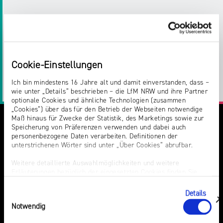
Teilen:
Twitter
Facebook
E-
Drucken
Cookie-Einstellungen
Ich bin mindestens 16 Jahre alt und damit einverstanden, dass –
Mail
LinkedIn
wie unter „Details“ beschrieben – die LfM NRW und ihre Partner
optionale Cookies und ähnliche Technologien (zusammen
„Cookies“) über das für den Betrieb der Webseiten notwendige
Maß hinaus für Zwecke der Statistik, des Marketings sowie zur
Speicherung von Präferenzen verwenden und dabei auch
personenbezogene Daten verarbeiten. Definitionen der
unterstrichenen Wörter sind unter „Über Cookies“ abrufbar.
Weitere detaillierte Auswahlmöglichkeiten und weitere
Erläuterungen bezüglich der eingesetzten Cookies finden Sie
unter „Details zeigen“; dieser Bereich kann auch über den Link
DU VERMUTEST EINEN RECHTSVERSTOSS?
„Einwilligung ändern“ in der Datenschutzerklärung aufgerufen
Details
Einwilligungsauswahl
werden. Dort können Sie auch Ihre Einwilligung jederzeit mit
HIER KANNST DU IHN MELDEN
zeigen
Notwendig
Wirkung für die Zukunft widerrufen. Die vollständige Ablehnung
optionaler Cookies erfolgt über den Button „Nur notwendige