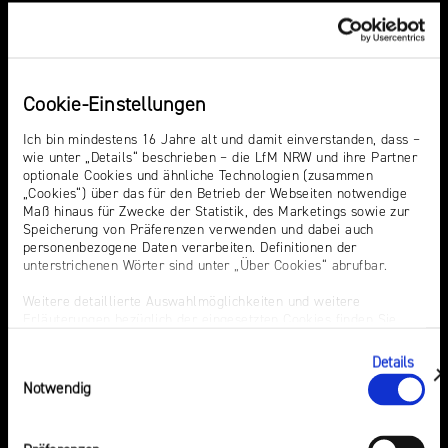
NRW
Preis
für
Werbung
mediale
Themen
Events
Partizipation
Cookie-Einstellungen
Ich bin mindestens 16 Jahre alt und damit einverstanden, dass –
Hass
Audiopreis
Roadshow
wie unter „Details“ beschrieben – die LfM NRW und ihre Partner
Sexting. Porno. Missbrauch.
Audio Summit NRW
gegen
optionale Cookies und ähnliche Technologien (zusammen
„Cookies“) über das für den Betrieb der Webseiten notwendige
Desinformation
KI in der Medienaufsicht
Campusradio-Preis
Maß hinaus für Zwecke der Statistik, des Marketings sowie zur
Speicherung von Präferenzen verwenden und dabei auch
Intermediäre
Growth Day
personenbezogene Daten verarbeiten. Definitionen der
Safer
Europa in der
Laut-und-Klar-Festival
unterstrichenen Wörter sind unter „Über Cookies“ abrufbar.
Internet
Medienregulierung
Medienkarriere NRW
Weitere detaillierte Auswahlmöglichkeiten und weitere
Day
Audio
Erläuterungen bezüglich der eingesetzten Cookies finden Sie
Medienscouts Convention
unter „Details zeigen“; dieser Bereich kann auch über den Link
Desinformation
„Einwilligung ändern“ in der Datenschutzerklärung aufgerufen
Medienversammlung
Details
Einwilligungsauswahl
Elternabende
werden. Dort können Sie auch Ihre Einwilligung jederzeit mit
Medienvielfalt am Standort
zeigen
Preis für mediale
Notwendig
Wirkung für die Zukunft widerrufen. Die vollständige Ablehnung
NRW
optionaler Cookies erfolgt über den Button „Nur notwendige
Partizipation
Cookies verwenden“.
Werbung
Roadshow gegen