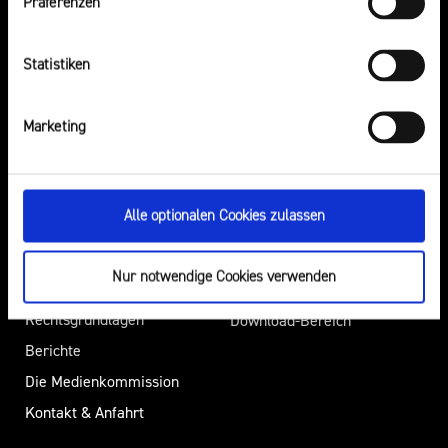
Präferenzen
Impressum
Desinformation
Safer Internet Day
Statistiken
Elternabende
Marketing
Über Uns
Presse
Die Landesanstalt für Medien
Pressemitteilungen
Alle optionalen Cookies zulassen
NRW
Presseverteiler
Aufsicht
Öffentliche
Nur notwendige Cookies verwenden
Regulierung
Bekanntmachungen
Rechtsgrundlagen
Download-Bereich
Berichte
Die Medienkommission
Kontakt & Anfahrt