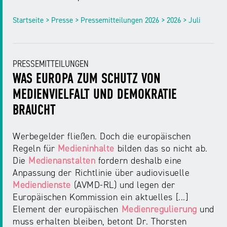
NRW
Preis
Startseite > Presse > Pressemitteilungen 2026 > 2026 > Juli
für
Werbung
mediale
Partizipation
PRESSEMITTEILUNGEN
Roadshow
WAS EUROPA ZUM SCHUTZ VON
gegen
MEDIENVIELFALT UND DEMOKRATIE
Desinformation
BRAUCHT
Safer
Werbegelder fließen. Doch die europäischen
Internet
Regeln für
Medieninhalte
bilden das so nicht ab.
Day
Die
Medienanstalten
fordern deshalb eine
Anpassung der Richtlinie über audiovisuelle
Mediendienste
(AVMD‑RL) und legen der
Elternabende
Europäischen Kommission ein aktuelles [...]
Element der europäischen
Medienregulierung
und
muss erhalten bleiben, betont Dr. Thorsten