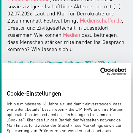
sowie zivilgesellschaftliche Akteure, die mit [...]
02.07.2026 Laut und Klar für Demokratie und
Zusammenhalt Festival bringt
Medienschaffende
,
Creator und Zivilgesellschaft in Düsseldorf
zusammen Wie können
Medien
dazu beitragen,
dass Menschen stärker miteinander ins Gespräch
kommen? Wie lassen sich u
Startseite > Presse > Pressemitteilungen 2026 > 2026 > Juli
PRESSEMITTEILUNGEN
Cookie-Einstellungen
EUROPAS MEDIENVIELFALT SICHERN:
Ich bin mindestens 16 Jahre alt und damit einverstanden, dass –
AVMD-RICHTLINIE JETZT REFORMIEREN
wie unter „Details“ beschrieben – die LfM NRW und ihre Partner
optionale Cookies und ähnliche Technologien (zusammen
„Cookies“) über das für den Betrieb der Webseiten notwendige
Europas
Medienvielfalt
sichern: AVMD-Richtlinie
Maß hinaus für Zwecke der Statistik, des Marketings sowie zur
jetzt reformieren „Safeguarding Freedom –
Speicherung von Präferenzen verwenden und dabei auch