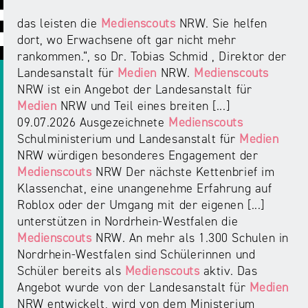
ABC
Medienaufsicht
Regulierung
Growth
das leisten die
Medienscouts
NRW. Sie helfen
Day
Förderungen
dort, wo Erwachsene oft gar nicht mehr
#äsch-
Intermediäre
und
rankommen.“, so Dr. Tobias Schmid , Direktor der
Tecks
Laut-
Ausschreibungen
Landesanstalt für
Medien
NRW.
Medienscouts
Europa
und-
Rechtsgrundlagen
NRW ist ein Angebot der Landesanstalt für
Juuuport
in
Klar-
Medien
NRW und Teil eines breiten [...]
Datenschutzaufsicht
der
Festival
09.07.2026 Ausgezeichnete
Medienscouts
Berichte
Medienregulierung
Schulministerium und Landesanstalt für
Medien
NRWision
NRW würdigen besonderes Engagement der
Medienkarriere
Die
Medienscouts
NRW Der nächste Kettenbrief im
Audio
NRW
FLIMMO
Medienkommission
Klassenchat, eine unangenehme Erfahrung auf
Roblox oder der Umgang mit der eigenen [...]
Desinformation
Medienscouts
unterstützen in Nordrhein-Westfalen die
Convention
Medienscouts
NRW. An mehr als 1.300 Schulen in
Nordrhein-Westfalen sind Schülerinnen und
Medienvielfalt
Schüler bereits als
Medienscouts
aktiv. Das
Kontakt
am
Medienversammlung
Angebot wurde von der Landesanstalt für
Medien
&
Standort
NRW entwickelt, wird von dem Ministerium
Anfahrt