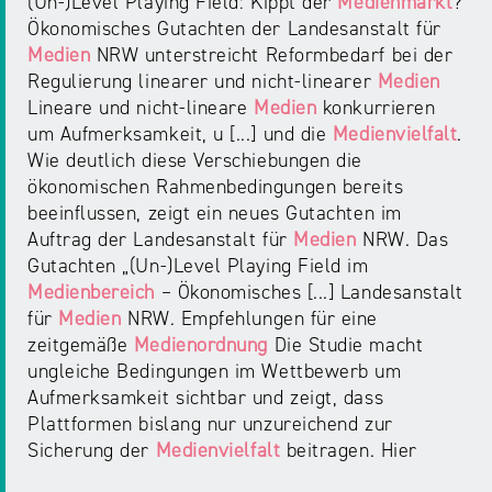
(Un-)Level Playing Field: Kippt der
Medienmarkt
?
Ökonomisches Gutachten der Landesanstalt für
Medien
NRW unterstreicht Reformbedarf bei der
Regulierung linearer und nicht-linearer
Medien
Lineare und nicht-lineare
Medien
konkurrieren
um Aufmerksamkeit, u [...] und die
Medienvielfalt
.
Wie deutlich diese Verschiebungen die
ökonomischen Rahmenbedingungen bereits
beeinflussen, zeigt ein neues Gutachten im
Auftrag der Landesanstalt für
Medien
NRW. Das
Gutachten „(Un-)Level Playing Field im
Medienbereich
– Ökonomisches [...] Landesanstalt
für
Medien
NRW. Empfehlungen für eine
zeitgemäße
Medienordnung
Die Studie macht
ungleiche Bedingungen im Wettbewerb um
Aufmerksamkeit sichtbar und zeigt, dass
Plattformen bislang nur unzureichend zur
Sicherung der
Medienvielfalt
beitragen. Hier