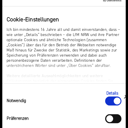
NRW
Themen
Events
Preis
für
Cookie-Einstellungen
Werbung
mediale
Hass
Audiopreis
Partizipation
Sexting. Porno. Missbrauch.
Audio Summit NRW
Ich bin mindestens 16 Jahre alt und damit einverstanden, dass –
wie unter „Details“ beschrieben – die LfM NRW und ihre Partner
KI in der Medienaufsicht
Campusradio-Preis
optionale Cookies und ähnliche Technologien (zusammen
Roadshow
„Cookies“) über das für den Betrieb der Webseiten notwendige
Intermediäre
Growth Day
gegen
Maß hinaus für Zwecke der Statistik, des Marketings sowie zur
Europa in der
Laut-und-Klar-Festival
Speicherung von Präferenzen verwenden und dabei auch
Desinformation
personenbezogene Daten verarbeiten. Definitionen der
Medienregulierung
Medienkarriere NRW
unterstrichenen Wörter sind unter „Über Cookies“ abrufbar.
Audio
Medienscouts Convention
Safer
Weitere detaillierte Auswahlmöglichkeiten und weitere
Desinformation
Erläuterungen bezüglich der eingesetzten Cookies finden Sie
Medienversammlung
Internet
unter „Details zeigen“; dieser Bereich kann auch über den Link
Medienvielfalt am Standort
Day
Preis für mediale
„Einwilligung ändern“ in der Datenschutzerklärung aufgerufen
Details
NRW
Einwilligungsauswahl
werden. Dort können Sie auch Ihre Einwilligung jederzeit mit
Partizipation
zeigen
Notwendig
Wirkung für die Zukunft widerrufen. Die vollständige Ablehnung
Werbung
Roadshow gegen
Elternabende
optionaler Cookies erfolgt über den Button „Nur notwendige
Cookies verwenden“.
Desinformation
Präferenzen
Safer Internet Day
Impressum