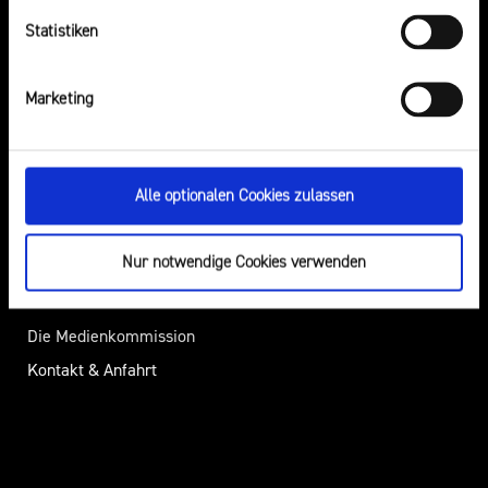
Elternabende
Statistiken
Über Uns
Presse
Marketing
Die Landesanstalt für Medien
Pressemitteilungen
NRW
Presseverteiler
Alle optionalen Cookies zulassen
Aufsicht
Öffentliche
Regulierung
Bekanntmachungen
Nur notwendige Cookies verwenden
Rechtsgrundlagen
Download-Bereich
Berichte
Die Medienkommission
Kontakt & Anfahrt