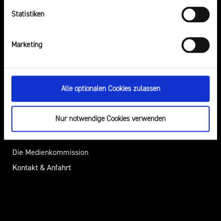
Elternabende
Statistiken
Über Uns
Presse
Marketing
Die Landesanstalt für Medien
Pressemitteilungen
NRW
Presseverteiler
Alle optionalen Cookies zulassen
Aufsicht
Öffentliche
Regulierung
Bekanntmachungen
Nur notwendige Cookies verwenden
Rechtsgrundlagen
Download-Bereich
Berichte
Die Medienkommission
Kontakt & Anfahrt