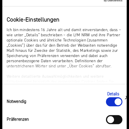
NRW
Themen
Events
Preis
für
Cookie-Einstellungen
Werbung
mediale
Hass
Audiopreis
Partizipation
Sexting. Porno. Missbrauch.
Audio Summit NRW
Ich bin mindestens 16 Jahre alt und damit einverstanden, dass –
wie unter „Details“ beschrieben – die LfM NRW und ihre Partner
KI in der Medienaufsicht
Campusradio-Preis
optionale Cookies und ähnliche Technologien (zusammen
Roadshow
„Cookies“) über das für den Betrieb der Webseiten notwendige
Intermediäre
Growth Day
gegen
Maß hinaus für Zwecke der Statistik, des Marketings sowie zur
Europa in der
Laut-und-Klar-Festival
Speicherung von Präferenzen verwenden und dabei auch
Desinformation
personenbezogene Daten verarbeiten. Definitionen der
Medienregulierung
Medienkarriere NRW
unterstrichenen Wörter sind unter „Über Cookies“ abrufbar.
Audio
Medienscouts Convention
Safer
Weitere detaillierte Auswahlmöglichkeiten und weitere
Desinformation
Erläuterungen bezüglich der eingesetzten Cookies finden Sie
Medienversammlung
Internet
unter „Details zeigen“; dieser Bereich kann auch über den Link
Medienvielfalt am Standort
Day
Preis für mediale
„Einwilligung ändern“ in der Datenschutzerklärung aufgerufen
Details
NRW
Einwilligungsauswahl
werden. Dort können Sie auch Ihre Einwilligung jederzeit mit
Partizipation
zeigen
Notwendig
Wirkung für die Zukunft widerrufen. Die vollständige Ablehnung
Werbung
Roadshow gegen
Elternabende
optionaler Cookies erfolgt über den Button „Nur notwendige
Cookies verwenden“.
Desinformation
Präferenzen
Safer Internet Day
Impressum