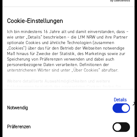
NRW
Themen
Events
Preis
für
Cookie-Einstellungen
Werbung
mediale
Hass
Audiopreis
Partizipation
Sexting. Porno. Missbrauch.
Audio Summit NRW
Ich bin mindestens 16 Jahre alt und damit einverstanden, dass –
wie unter „Details“ beschrieben – die LfM NRW und ihre Partner
KI in der Medienaufsicht
Campusradio-Preis
optionale Cookies und ähnliche Technologien (zusammen
Roadshow
„Cookies“) über das für den Betrieb der Webseiten notwendige
Intermediäre
Growth Day
gegen
Maß hinaus für Zwecke der Statistik, des Marketings sowie zur
Europa in der
Laut-und-Klar-Festival
Speicherung von Präferenzen verwenden und dabei auch
Desinformation
personenbezogene Daten verarbeiten. Definitionen der
Medienregulierung
Medienkarriere NRW
unterstrichenen Wörter sind unter „Über Cookies“ abrufbar.
Audio
Medienscouts Convention
Safer
Weitere detaillierte Auswahlmöglichkeiten und weitere
Desinformation
Erläuterungen bezüglich der eingesetzten Cookies finden Sie
Medienversammlung
Internet
unter „Details zeigen“; dieser Bereich kann auch über den Link
Medienvielfalt am Standort
Day
Preis für mediale
„Einwilligung ändern“ in der Datenschutzerklärung aufgerufen
Details
NRW
Einwilligungsauswahl
werden. Dort können Sie auch Ihre Einwilligung jederzeit mit
Partizipation
zeigen
Notwendig
Wirkung für die Zukunft widerrufen. Die vollständige Ablehnung
Werbung
Roadshow gegen
Elternabende
optionaler Cookies erfolgt über den Button „Nur notwendige
Cookies verwenden“.
Desinformation
Präferenzen
Safer Internet Day
Impressum