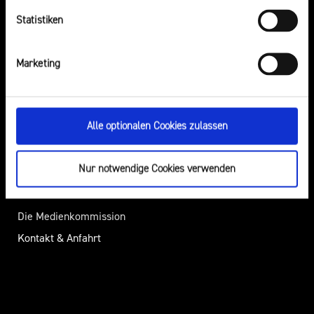
Elternabende
Statistiken
Über Uns
Presse
Marketing
Die Landesanstalt für Medien
Pressemitteilungen
NRW
Presseverteiler
Alle optionalen Cookies zulassen
Aufsicht
Öffentliche
Regulierung
Bekanntmachungen
Nur notwendige Cookies verwenden
Rechtsgrundlagen
Download-Bereich
Berichte
Die Medienkommission
Kontakt & Anfahrt