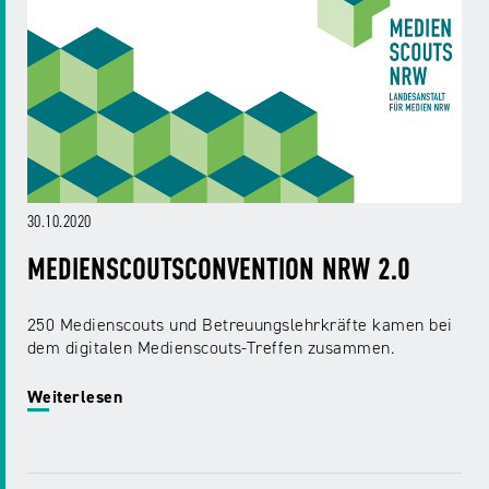
NRW
Preis
für
Werbung
mediale
Partizipation
Roadshow
gegen
Desinformation
30.10.2020
MEDIENSCOUTSCONVENTION NRW 2.0
Safer
Internet
250 Medienscouts und Betreuungslehrkräfte kamen bei
Day
dem digitalen Medienscouts-Treffen zusammen.
Weiterlesen
Elternabende