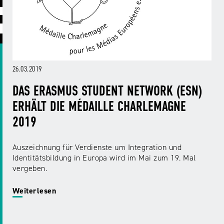
ABC
Medienaufsicht
Regulierung
Growth
Day
Förderungen
#äsch-
Intermediäre
und
Tecks
Laut-
Ausschreibungen
Europa
und-
Rechtsgrundlagen
26.03.2019
Juuuport
in
Klar-
Datenschutzaufsicht
der
Festival
DAS ERASMUS STUDENT NETWORK (ESN)
Berichte
Medienregulierung
NRWision
ERHÄLT DIE MÉDAILLE CHARLEMAGNE
Medienkarriere
2019
Die
Audio
NRW
FLIMMO
Medienkommission
Auszeichnung für Verdienste um Integration und
Identitätsbildung in Europa wird im Mai zum 19. Mal
Desinformation
Medienscouts
vergeben.
Convention
Medienvielfalt
Weiterlesen
Kontakt
am
Medienversammlung
&
Standort
Anfahrt