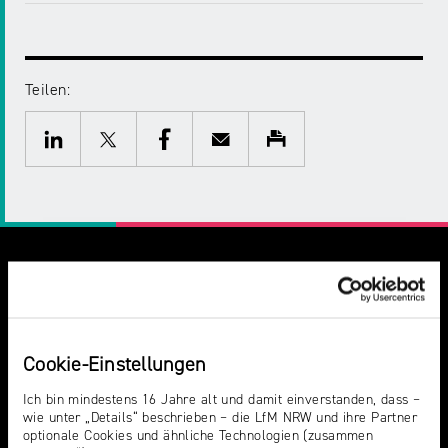
NRW
Preis
für
Werbung
mediale
Partizipation
Teilen:
Twitter
Facebook
E-
Drucken
Roadshow
gegen
Mail
LinkedIn
Desinformation
Safer
Internet
Day
Cookie-Einstellungen
Elternabende
DU VERMUTEST EINEN RECHTSVERSTOSS?
Ich bin mindestens 16 Jahre alt und damit einverstanden, dass –
wie unter „Details“ beschrieben – die LfM NRW und ihre Partner
HIER KANNST DU IHN MELDEN
optionale Cookies und ähnliche Technologien (zusammen