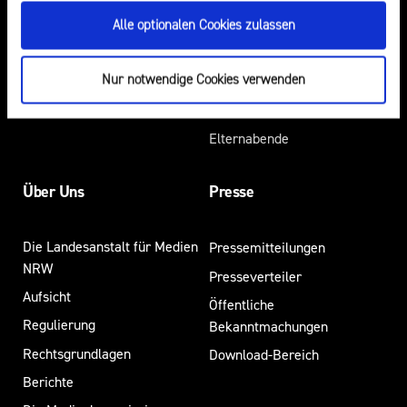
Medienvielfalt am Standort
Preis für mediale
Alle optionalen Cookies zulassen
NRW
Partizipation
Werbung
Roadshow gegen
Nur notwendige Cookies verwenden
Desinformation
Safer Internet Day
Elternabende
Über Uns
Presse
Die Landesanstalt für Medien
Pressemitteilungen
NRW
Presseverteiler
Aufsicht
Öffentliche
Regulierung
Bekanntmachungen
Rechtsgrundlagen
Download-Bereich
Berichte