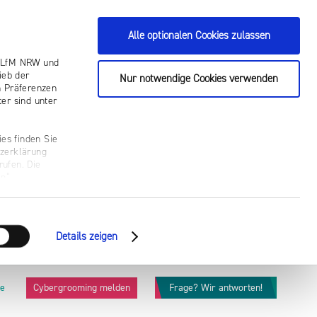
Alle optionalen Cookies zulassen
ie LfM NRW und
ieb der
Nur notwendige Cookies verwenden
n Präferenzen
er sind unter
es finden Sie
tzerklärung
rufen. Die
n“.
Details zeigen
he
Cybergrooming melden
Frage? Wir antworten!