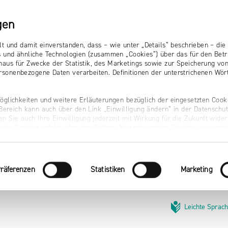
gen
lt und damit einverstanden, dass – wie unter „Details“ beschrieben – d
s und ähnliche Technologien (zusammen „Cookies“) über das für den Betr
aus für Zwecke der Statistik, des Marketings sowie zur Speicherung vo
sonenbezogene Daten verarbeiten. Definitionen der unterstrichenen Wört
öglichkeiten und weitere Erläuterungen bezüglich der eingesetzten Cooki
r Bereich kann auch über den Link „Einwilligung ändern“ in der Datenschu
n Sie auch Ihre Einwilligung jederzeit mit Wirkung für die Zukunft wider
naler Cookies erfolgt über den Button „Nur notwendige Cookies verwende
räferenzen
Statistiken
Marketing
Leichte Sprac