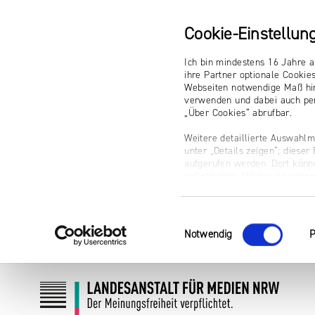
Cookie-Einstellun
Ich bin mindestens 16 Jahre a
ihre Partner optionale Cookie
Webseiten notwendige Maß hin
verwenden und dabei auch per
„Über Cookies“ abrufbar.
Weitere detaillierte Auswahlm
unter „Details zeigen“; diese
aufgerufen werden. Dort könne
vollständige Ablehnung optio
Impressum
Einwilligungsauswahl
Notwendig
P
Zum
Zur
Inhalt
Navigation