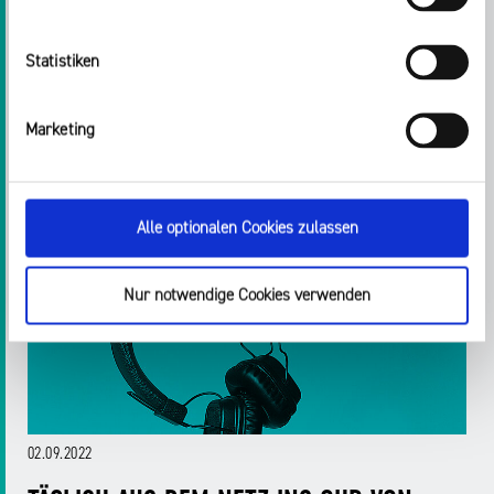
Impressum
Oberverwaltungsgericht weist Beschwerde zurück
Statistiken
Weiterlesen
Marketing
Alle optionalen Cookies zulassen
Nur notwendige Cookies verwenden
02.09.2022