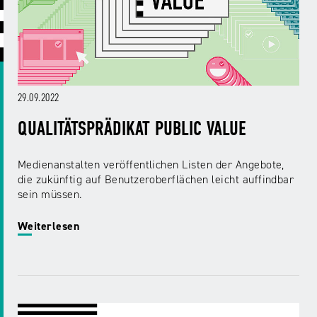
ABC
Medienaufsicht
Regulierung
Growth
Day
Förderungen
#äsch-
Intermediäre
und
Tecks
Laut-
Ausschreibungen
Europa
und-
Rechtsgrundlagen
29.09.2022
Juuuport
in
Klar-
Datenschutzaufsicht
der
Festival
QUALITÄTSPRÄDIKAT PUBLIC VALUE
Berichte
Medienregulierung
NRWision
Medienkarriere
Medienanstalten veröffentlichen Listen der Angebote,
Die
die zukünftig auf Benutzeroberflächen leicht auffindbar
Audio
NRW
FLIMMO
Medienkommission
sein müssen.
Desinformation
Medienscouts
Weiterlesen
Convention
Medienvielfalt
Kontakt
am
Medienversammlung
&
Standort
Anfahrt