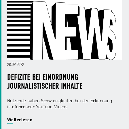
NRW
Preis
für
Werbung
mediale
Partizipation
Roadshow
gegen
Desinformation
28.09.2022
Safer
DEFIZITE BEI EINORDNUNG
Internet
JOURNALISTISCHER INHALTE
Day
Nutzende haben Schwierigkeiten bei der Erkennung
irreführender YouTube-Videos
Elternabende
Weiterlesen