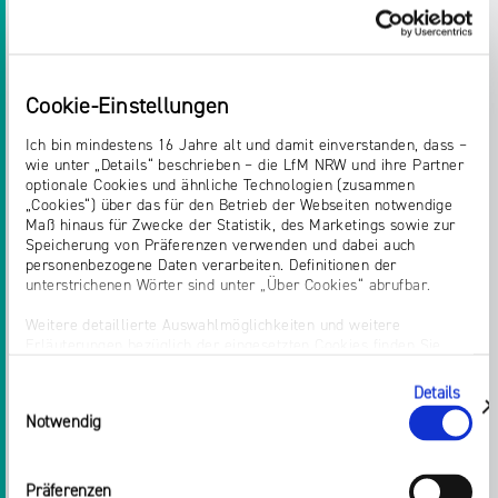
Cookie-Einstellungen
Ich bin mindestens 16 Jahre alt und damit einverstanden, dass –
wie unter „Details“ beschrieben – die LfM NRW und ihre Partner
optionale Cookies und ähnliche Technologien (zusammen
„Cookies“) über das für den Betrieb der Webseiten notwendige
Maß hinaus für Zwecke der Statistik, des Marketings sowie zur
Speicherung von Präferenzen verwenden und dabei auch
personenbezogene Daten verarbeiten. Definitionen der
unterstrichenen Wörter sind unter „Über Cookies“ abrufbar.
Weitere detaillierte Auswahlmöglichkeiten und weitere
08.09.2022
Erläuterungen bezüglich der eingesetzten Cookies finden Sie
unter „Details zeigen“; dieser Bereich kann auch über den Link
PORNO-ANBIETER MÜSSEN
„Einwilligung ändern“ in der Datenschutzerklärung aufgerufen
Details
Einwilligungsauswahl
werden. Dort können Sie auch Ihre Einwilligung jederzeit mit
zeigen
SCHUTZMASSNAHMEN UMGEHEND U
Notwendig
Wirkung für die Zukunft widerrufen. Die vollständige Ablehnung
optionaler Cookies erfolgt über den Button „Nur notwendige
MSETZEN
Cookies verwenden“.
Präferenzen