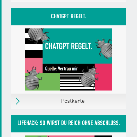
Postkarte
Erschienen
im August 2025
CHATGPT REGELT.
Herausgegeben von:
Landesanstalt für
Medien NRW
Zielgruppen:
Jugendliche
Erwachsene,
Bürger/innen
Pädagog/innen
Fachkräfte,
Multiplikator/innen
Weitere Details
Postkarte
Postkarte
Erschienen
im August 2025
LIFEHACK: SO WIRST DU REICH OHNE ABSCHLUSS.
Herausgegeben von:
Landesanstalt für