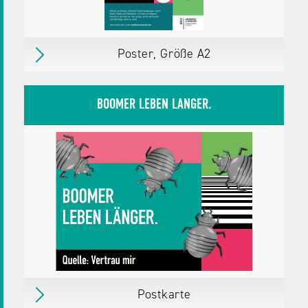
Download
PDF,
494 KB
Poster, Größe A2
Poster, Größe A2
Inkl. Kreislauf der Desinformation auf der
BOOMER LEBEN LÄNGER.
Rückseite.
erschienen
im August 2025
Herausgegeben von:
Landesanstalt für
Medien NRW
Zielgruppen:
Erwachsene, Bürger/innen
Pädagog/innen
Fachkräfte,
Multiplikator/innen
Weitere Details
Download
PDF,
506 KB
Postkarte