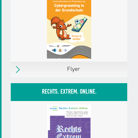
Herausgegeben von:
klicksafe
Zielgruppen:
Eltern mit Kindern bis 10 Jahre
Eltern mit Kindern ab 11 Jahre
Weitere Details
Download
PDF,
875 KB
Flyer
Flyer
Erschienen
im Februar 2025
RECHTS. EXTREM. ONLINE.
Herausgegeben von:
Landesanstalt für
Medien NRW
klicksafe
Handysektor
Zielgruppen:
Erzieher/innen
Pädagog/innen
Fachkräfte, Multiplikator/innen
Weitere Details