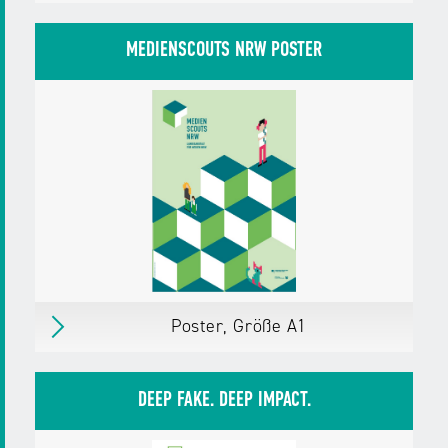
Elternflyer mit Familienplan zum
Heraustrennen
MEDIENSCOUTS NRW POSTER
So kannst du dein Kind vor Fake News
schützen.
erschienen
am 22.08.25
Herausgegeben von:
Landesanstalt für
Medien NRW
Zielgruppen:
Eltern mit Kindern bis 10 Jahre
Eltern mit Kindern ab 11 Jahre
Weitere Details
Download
PDF,
101 KB
Poster, Größe A1
Poster, Größe A1
Erschienen
im August 2025
DEEP FAKE. DEEP IMPACT.
Herausgegeben von:
Landesanstalt für
Medien NRW