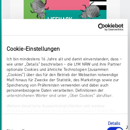
Medien NRW
Zielgruppen:
Jugendliche
Erwachsene,
Bürger/innen
Pädagog/innen
Fachkräfte,
Multiplikator/innen
Weitere Details
Cookie-Einstellungen
Ich bin mindestens 16 Jahre alt und damit einverstanden, dass –
wie unter „Details“ beschrieben – die LfM NRW und ihre Partner
Postkarte
optionale Cookies und ähnliche Technologien (zusammen
„Cookies“) über das für den Betrieb der Webseiten notwendige
Postkarte
Maß hinaus für Zwecke der Statistik, des Marketings sowie zur
Erschienen
im August 2025
Speicherung von Präferenzen verwenden und dabei auch
HELMPFLICHT FÜR E-SCOOTER KOMMT.
personenbezogene Daten verarbeiten. Definitionen der
Herausgegeben von:
Landesanstalt für
unterstrichenen Wörter sind unter „Über Cookies“ abrufbar.
Medien NRW
Weitere detaillierte Auswahlmöglichkeiten und weitere
Zielgruppen:
Jugendliche
Erwachsene,
Erläuterungen bezüglich der eingesetzten Cookies finden Sie
Bürger/innen
Pädagog/innen
Fachkräfte,
unter „Details zeigen“; dieser Bereich kann auch über den Link
„Einwilligung ändern“ in der Datenschutzerklärung aufgerufen
Multiplikator/innen
Details
Einwilligungsauswahl
werden. Dort können Sie auch Ihre Einwilligung jederzeit mit