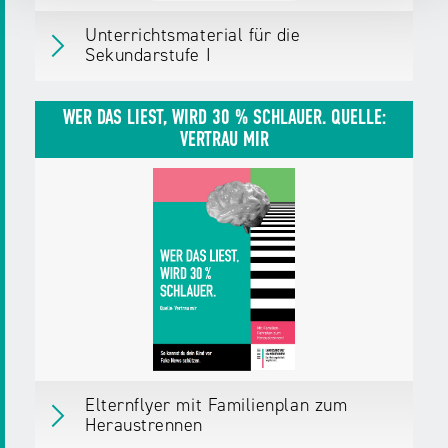
Unterrichtsmaterial für die
Sekundarstufe I
Unterrichtsmaterial für die Sekundarstufe I
Erschienen
am 22.08.25
WER DAS LIEST, WIRD 30 % SCHLAUER. QUELLE:
VERTRAU MIR
Herausgegeben von:
Landesanstalt für
Medien NRW
Zielgruppen:
Pädagog/innen
Fachkräfte,
Multiplikator/innen
Weitere Details
Download
ZIP,
16 MB
Elternflyer mit Familienplan zum
Heraustrennen