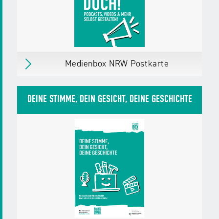
Weitere Details
Download
PDF,
7 MB
Medienbox NRW Postkarte
Medienbox NRW Postkarte
Was mit Medien machen? Mach doch!
DEINE STIMME, DEIN GESICHT, DEINE GESCHICHTE
Podcasts, Videos & mehr selbst gestalten!
erschienen
am 01.04.25
Herausgegeben von:
Landesanstalt für
Medien NRW
Zielgruppen:
Jugendliche
Erwachsene,
Bürger/innen
Fachkräfte,
Multiplikator/innen
Weitere Details
Material in den Warenkorb legen