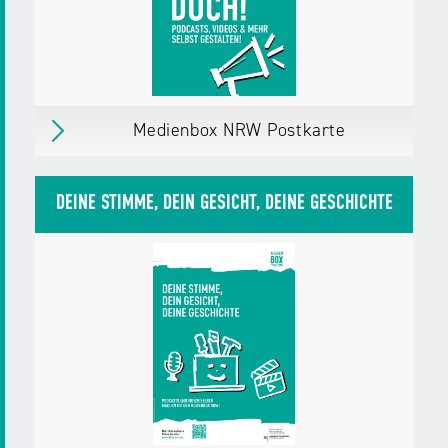
Weitere Details
Download
PDF,
7 MB
Medienbox NRW Postkarte
Medienbox NRW Postkarte
Was mit Medien machen? Mach doch!
DEINE STIMME, DEIN GESICHT, DEINE GESCHICHTE
Podcasts, Videos & mehr selbst gestalten!
erschienen
am 01.04.25
Herausgegeben von:
Landesanstalt für
Medien NRW
Zielgruppen:
Jugendliche
Erwachsene,
Bürger/innen
Fachkräfte,
Multiplikator/innen
Weitere Details
Material in den Warenkorb legen