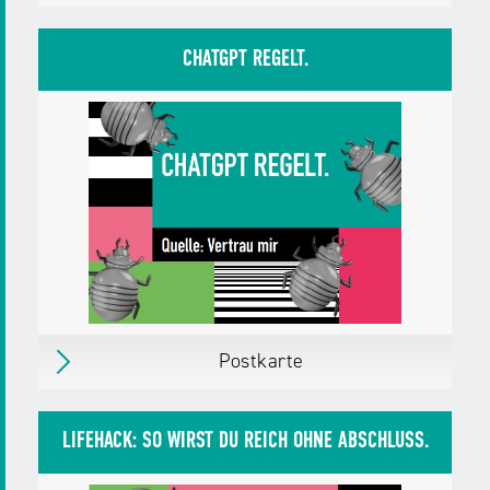
Postkarte
Erschienen
im August 2025
CHATGPT REGELT.
Herausgegeben von:
Landesanstalt für
Medien NRW
Zielgruppen:
Jugendliche
Erwachsene,
Bürger/innen
Pädagog/innen
Fachkräfte,
Multiplikator/innen
Weitere Details
Postkarte
Postkarte
Erschienen
im August 2025
LIFEHACK: SO WIRST DU REICH OHNE ABSCHLUSS.
Herausgegeben von:
Landesanstalt für