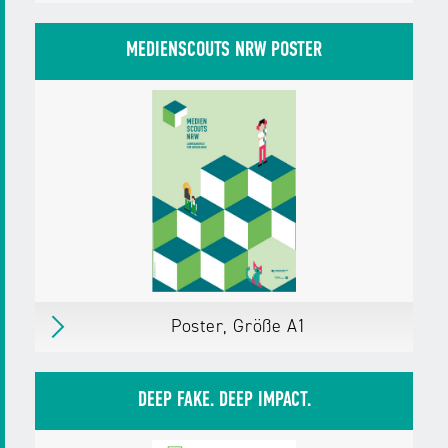
Elternflyer mit Familienplan zum
Heraustrennen
MEDIENSCOUTS NRW POSTER
So kannst du dein Kind vor Fake News
schützen.
erschienen
am 22.08.25
Herausgegeben von:
Landesanstalt für
Medien NRW
Zielgruppen:
Eltern mit Kindern bis 10 Jahre
Eltern mit Kindern ab 11 Jahre
Weitere Details
Download
PDF,
101 KB
Poster, Größe A1
Poster, Größe A1
Erschienen
im August 2025
DEEP FAKE. DEEP IMPACT.
Herausgegeben von:
Landesanstalt für
Medien NRW