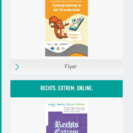
Herausgegeben von:
klicksafe
Zielgruppen:
Eltern mit Kindern bis 10 Jahre
Eltern mit Kindern ab 11 Jahre
Weitere Details
Download
PDF,
875 KB
Flyer
Flyer
Erschienen
im Februar 2025
RECHTS. EXTREM. ONLINE.
Herausgegeben von:
Landesanstalt für
Medien NRW
klicksafe
Handysektor
Zielgruppen:
Erzieher/innen
Pädagog/innen
Fachkräfte, Multiplikator/innen
Weitere Details