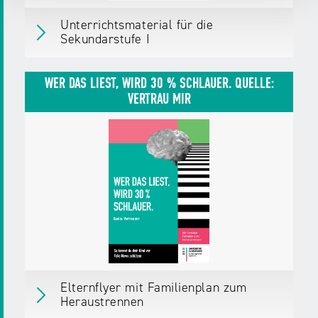
Unterrichtsmaterial für die
Sekundarstufe I
Unterrichtsmaterial für die Sekundarstufe I
Erschienen
am 22.08.25
WER DAS LIEST, WIRD 30 % SCHLAUER. QUELLE:
VERTRAU MIR
Herausgegeben von:
Landesanstalt für
Medien NRW
Zielgruppen:
Pädagog/innen
Fachkräfte,
Multiplikator/innen
Weitere Details
Download
ZIP,
16 MB
Elternflyer mit Familienplan zum
Heraustrennen