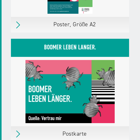
Download
PDF,
494 KB
Poster, Größe A2
Poster, Größe A2
Inkl. Kreislauf der Desinformation auf der
BOOMER LEBEN LÄNGER.
Rückseite.
erschienen
im August 2025
Herausgegeben von:
Landesanstalt für
Medien NRW
Zielgruppen:
Erwachsene, Bürger/innen
Pädagog/innen
Fachkräfte,
Multiplikator/innen
Weitere Details
Download
PDF,
506 KB
Postkarte