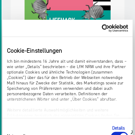
Medien NRW
Zielgruppen:
Jugendliche
Erwachsene,
Bürger/innen
Pädagog/innen
Fachkräfte,
Multiplikator/innen
Weitere Details
Cookie-Einstellungen
Ich bin mindestens 16 Jahre alt und damit einverstanden, dass –
wie unter „Details“ beschrieben – die LfM NRW und ihre Partner
Postkarte
optionale Cookies und ähnliche Technologien (zusammen
„Cookies“) über das für den Betrieb der Webseiten notwendige
Postkarte
Maß hinaus für Zwecke der Statistik, des Marketings sowie zur
Erschienen
im August 2025
Speicherung von Präferenzen verwenden und dabei auch
HELMPFLICHT FÜR E-SCOOTER KOMMT.
personenbezogene Daten verarbeiten. Definitionen der
Herausgegeben von:
Landesanstalt für
unterstrichenen Wörter sind unter „Über Cookies“ abrufbar.
Medien NRW
Weitere detaillierte Auswahlmöglichkeiten und weitere
Zielgruppen:
Jugendliche
Erwachsene,
Erläuterungen bezüglich der eingesetzten Cookies finden Sie
Bürger/innen
Pädagog/innen
Fachkräfte,
unter „Details zeigen“; dieser Bereich kann auch über den Link
„Einwilligung ändern“ in der Datenschutzerklärung aufgerufen
Multiplikator/innen
Details
Einwilligungsauswahl
werden. Dort können Sie auch Ihre Einwilligung jederzeit mit