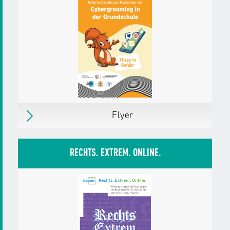
Herausgegeben von:
klicksafe
Zielgruppen:
Eltern mit Kindern bis 10 Jahre
Eltern mit Kindern ab 11 Jahre
Weitere Details
Download
PDF,
875 KB
Flyer
Flyer
Erschienen
im Februar 2025
RECHTS. EXTREM. ONLINE.
Herausgegeben von:
Landesanstalt für
Medien NRW
klicksafe
Handysektor
Zielgruppen:
Erzieher/innen
Pädagog/innen
Fachkräfte, Multiplikator/innen
Weitere Details