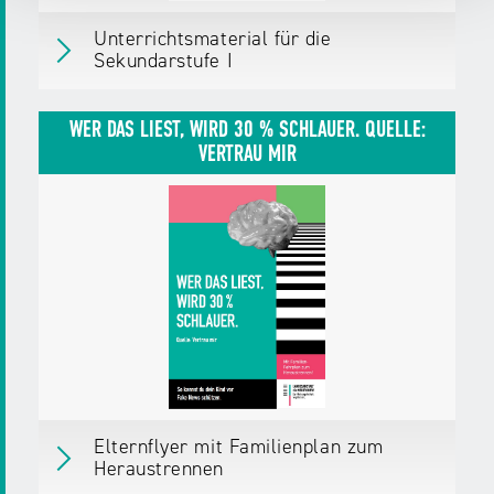
Unterrichtsmaterial für die
Sekundarstufe I
Unterrichtsmaterial für die Sekundarstufe I
Erschienen
am 22.08.25
WER DAS LIEST, WIRD 30 % SCHLAUER. QUELLE:
VERTRAU MIR
Herausgegeben von:
Landesanstalt für
Medien NRW
Zielgruppen:
Pädagog/innen
Fachkräfte,
Multiplikator/innen
Weitere Details
Download
ZIP,
16 MB
Elternflyer mit Familienplan zum
Heraustrennen