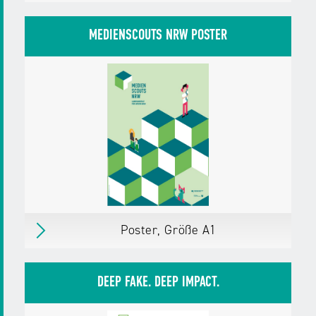
Elternflyer mit Familienplan zum
Heraustrennen
MEDIENSCOUTS NRW POSTER
So kannst du dein Kind vor Fake News
schützen.
erschienen
am 22.08.25
Herausgegeben von:
Landesanstalt für
Medien NRW
Zielgruppen:
Eltern mit Kindern bis 10 Jahre
Eltern mit Kindern ab 11 Jahre
Weitere Details
Download
PDF,
101 KB
Poster, Größe A1
Poster, Größe A1
Erschienen
im August 2025
DEEP FAKE. DEEP IMPACT.
Herausgegeben von:
Landesanstalt für
Medien NRW