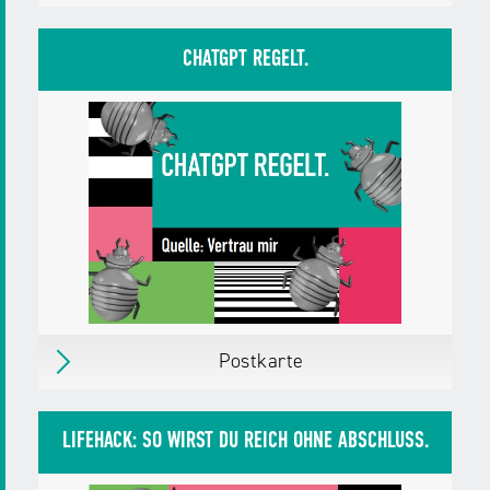
Postkarte
Erschienen
im August 2025
CHATGPT REGELT.
Herausgegeben von:
Landesanstalt für
Medien NRW
Zielgruppen:
Jugendliche
Erwachsene,
Bürger/innen
Pädagog/innen
Fachkräfte,
Multiplikator/innen
Weitere Details
Postkarte
Postkarte
Erschienen
im August 2025
LIFEHACK: SO WIRST DU REICH OHNE ABSCHLUSS.
Herausgegeben von:
Landesanstalt für