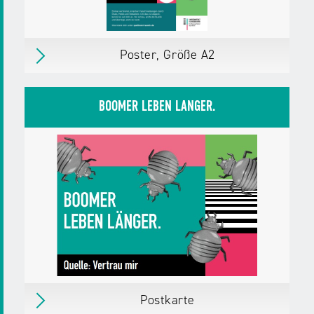
Download
PDF,
494 KB
Poster, Größe A2
Poster, Größe A2
Inkl. Kreislauf der Desinformation auf der
BOOMER LEBEN LÄNGER.
Rückseite.
erschienen
im August 2025
Herausgegeben von:
Landesanstalt für
Medien NRW
Zielgruppen:
Erwachsene, Bürger/innen
Pädagog/innen
Fachkräfte,
Multiplikator/innen
Weitere Details
Download
PDF,
506 KB
Postkarte