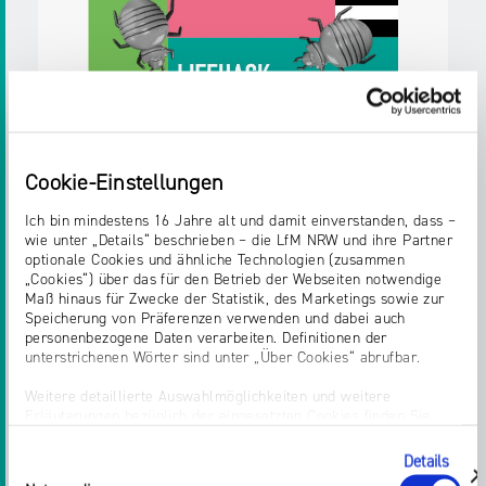
Medien NRW
Zielgruppen:
Jugendliche
Erwachsene,
Bürger/innen
Pädagog/innen
Fachkräfte,
Multiplikator/innen
Weitere Details
Cookie-Einstellungen
Ich bin mindestens 16 Jahre alt und damit einverstanden, dass –
wie unter „Details“ beschrieben – die LfM NRW und ihre Partner
Postkarte
optionale Cookies und ähnliche Technologien (zusammen
„Cookies“) über das für den Betrieb der Webseiten notwendige
Postkarte
Maß hinaus für Zwecke der Statistik, des Marketings sowie zur
Erschienen
im August 2025
Speicherung von Präferenzen verwenden und dabei auch
HELMPFLICHT FÜR E-SCOOTER KOMMT.
personenbezogene Daten verarbeiten. Definitionen der
Herausgegeben von:
Landesanstalt für
unterstrichenen Wörter sind unter „Über Cookies“ abrufbar.
Medien NRW
Weitere detaillierte Auswahlmöglichkeiten und weitere
Zielgruppen:
Jugendliche
Erwachsene,
Erläuterungen bezüglich der eingesetzten Cookies finden Sie
Bürger/innen
Pädagog/innen
Fachkräfte,
unter „Details zeigen“; dieser Bereich kann auch über den Link
„Einwilligung ändern“ in der Datenschutzerklärung aufgerufen
Multiplikator/innen
Details
Einwilligungsauswahl
werden. Dort können Sie auch Ihre Einwilligung jederzeit mit