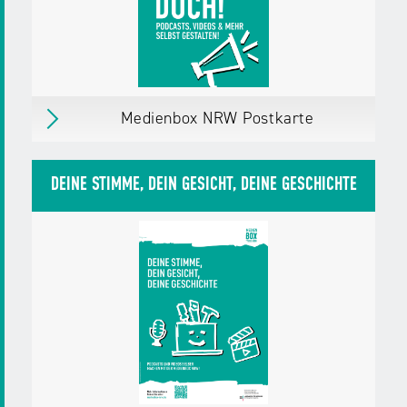
Weitere Details
Download
PDF,
7 MB
Medienbox NRW Postkarte
Medienbox NRW Postkarte
Was mit Medien machen? Mach doch!
DEINE STIMME, DEIN GESICHT, DEINE GESCHICHTE
Podcasts, Videos & mehr selbst gestalten!
erschienen
am 01.04.25
Herausgegeben von:
Landesanstalt für
Medien NRW
Zielgruppen:
Jugendliche
Erwachsene,
Bürger/innen
Fachkräfte,
Multiplikator/innen
Weitere Details
Material in den Warenkorb legen